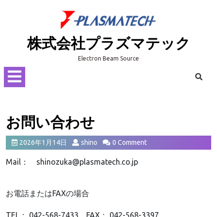
Skip
to
content
株式会社プラズマテック
Electron Beam Source
Open
Menu
お問い合わせ
2026
shino
2026年1月14日
shino
0 Comment
年
Mail： shinozuka@plasmatech.co.jp
1
月
14
お電話またはFAXの場合
日
TEL： 042-568-7433 FAX： 042-568-3397